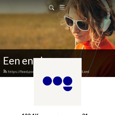
Een en al oog
https://feed.podbean.com/oogvereniging/feed.xml